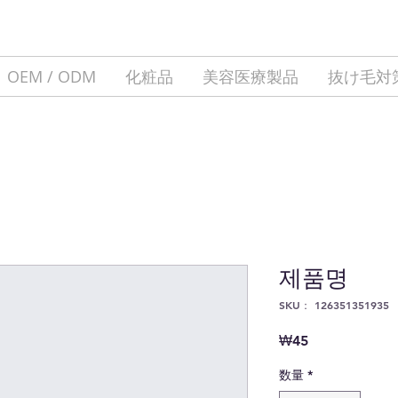
OEM / ODM
化粧品
美容医療製品
抜け毛対
제품명
SKU： 126351351935
価
₩45
格
数量
*