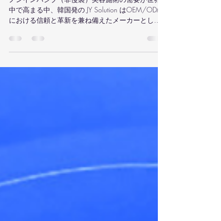
来
ノンインバシブ（非侵襲）美容施術の需要が世界
中で高まる中、韓国発の JY Solution はOEM/ODM
における信頼と革新を兼ね備えたメーカーとし
て、業界の注目を集めています。 そんなJY Solution
が2026年に世界市場を牽引すると予想される、自
社ブランド3つをピックアップしました。 ① Ensor
Cell（エンソルセル）— 再生医療×スキンブースタ
ーの革新 PDRN（ポリデオキシリボヌクレオチド）
とヒアルロン酸を組み合わせた Ensor Cell は、肌の
自己再生力を引き出す次世代スキンブースター。
敏感肌・加齢肌への高い効果と安全性が評価され
ています。 特徴： サーモンDNA由来のPDRN配合
で高い生体親和性 炎症抑制・保湿・弾力アップを
1本で実現 グローバルで進む「再生美容」トレン
ドにフィット 予測： 日本でも“エステ以上・整形
未満”の施術を求める層に人気爆発へ。 ② NIMシ
リーズ — 注射で叶える脂肪分解とボディメイク
NIM Lipo Crystal や Scarlet B12 に代表されるNIM
シリーズは、自然由来の有