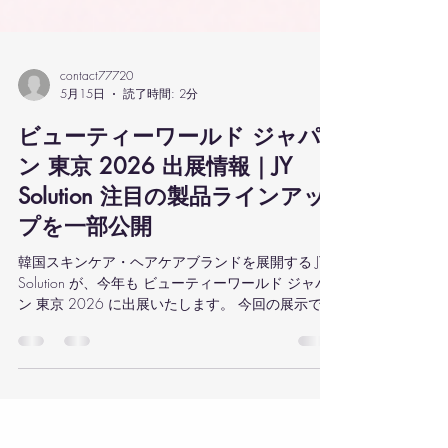
contact77720
5月15日
読了時間: 2分
ビューティーワールド ジャパ
ン 東京 2026 出展情報｜JY
Solution 注目の製品ラインアッ
プを一部公開
韓国スキンケア・ヘアケアブランドを展開する JY
Solution が、今年も ビューティーワールド ジャパ
ン 東京 2026 に出展いたします。 今回の展示で
は、人気スキンケアブランド「Dearboo」と、頭
皮・ヘアケアライン「EH Plus」の注目製品を実際
にご覧いただけます。韓国美容市場で注目を集め
るトレンドアイテムを、ぜひ会場でご体感くださ
い。 Dearboo｜毎日の肌コンディションを整える