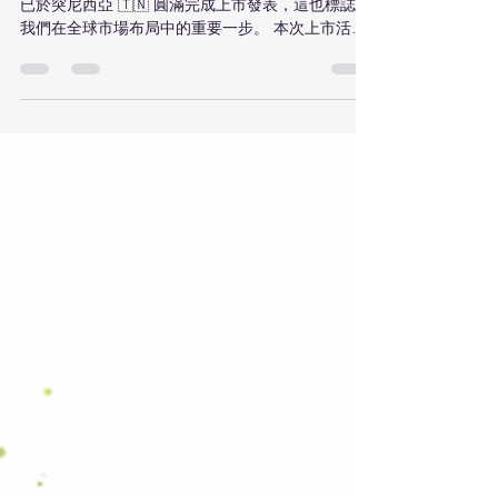
我們非常榮幸地宣布，PDLLA 肌膚活化製劑 LAVUEL
已於突尼西亞 🇹🇳 圓滿完成上市發表，這也標誌著
我們在全球市場布局中的重要一步。 本次上市活動
匯聚了來自突尼西亞的醫療專業人士，現場透過臨
床經驗分享與專業交流，促進了深入且具價值的醫
學對話。我們由衷感謝所有講者醫師慷慨分享寶貴
的專業知識與實務經驗，同時也感謝每一位蒞臨現
場的來賓，讓此次活動得以順利成功。 LAVUEL 為一
款以 PDLLA 為基礎的肌育型製劑，著重於促進自然
膠原蛋白生成，協助實現長期且穩定的肌膚品質提
升，體現我們對科學導向與醫學美學發展的堅持。
對 JY Solution 而言，此次突尼西亞上市不僅是產品
進入新市場，更象徵著與當地醫療社群建立長期合
作關係的起點。我們將持續以信任、教育與合作為
核心，攜手全球合作夥伴，共同推動醫學美容領域
的永續發展。 未來，JY Solution 期待在更多國際市
場與專業夥伴並肩前行，為全球醫療美學帶來更多
價值與可能性。 #JYSolution #Lavuel #LavuelPium
#PDLLA #肌育 #コラーゲン生成 #美容医療