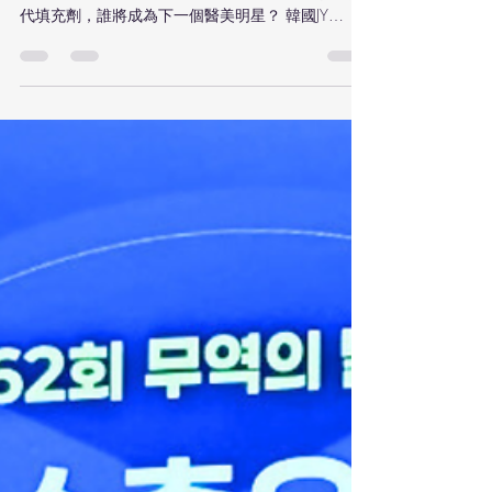
之作
韓國JY Solution推出的三大熱門醫美品牌，將在
2026年引爆全球市場。再生美容、溶脂注射與次世
代填充劑，誰將成為下一個醫美明星？ 韓國JY
Solution正引領全球醫美新趨勢 隨著全球對非侵入式
醫美需求的暴增，來自韓國的 JY Solution 以其先進
技術和嚴謹製造，在OEM/ODM醫美領域迅速崛
起。 根據目前市場趨勢與臨床應用潛力，以下3大
自有品牌預計將在2026年爆紅全球，尤其在中國、
美國與東南亞市場展現強勁潛力。 ① Ensor Cell —
再生醫美的新標杆 Ensor Cell 融合了高濃度
PDRN（多脱氧核苷酸）與玻尿酸 ，為肌膚提供深層
修復、補水與抗老。這款肌膚再生精華注射劑，正
是目前大熱的「肌膚喚醒療程」代表作。 為什麼它
會火： 使用野生鮭魚DNA，親膚性極佳，安全性高
解決乾燥、鬆弛、敏感、細紋等多重問題 順應全球
「再生醫療」美容潮流，特別受到亞洲高端診所青
睞 預測： 2026年，中國高端診所與醫美沙龍將紛
紛引進此項目。 ② NIM系列 — 自然成分溶脂的王
者 NIM Lipo Crystal 與 Scarlet