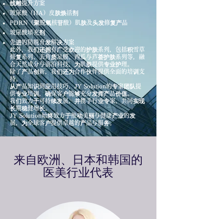
线雕提升方案
玻尿酸（HA）皮肤焕活剂
PDRN（聚脱氧核苷酸）肌肤及头发修复产品
玻尿酸填充剂
先进的防脱育发解决方案
此外，我们还拥有广受欢迎的护肤系列，包括积雪草
修复系列、去角质足膜、西瓜与芦荟护肤系列等，融
合天然成分与前沿科技，为肌肤提供专业护理。
除了产品创新，我们还为合作伙伴提供全面的培训支
持。
从产品知识到应用技巧，JY Solution的专家团队提
供专业培训，确保客户能够充分发挥产品价值。
我们致力于可持续发展，并携手行业专家，共同实现
长期稳健增长。
JY Solution始终致力于推动美丽与健康产业的发
展，为全球客户提供卓越的产品与服务。
来自欧洲、日本和韩国的
医美行业代表