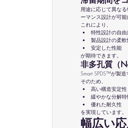
用途に応じて異なる
ーマンス設計が可能
これにより、
特性設計の自由
製品設計の柔軟
安定した性能
が期待できます。
非多孔質（Non
Smart SPDS
そのため、
高い構造安定性
緩やかな分解特
優れた耐久性
を実現しています。
幅広い応