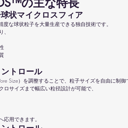
 SPDS™の主な特長
一球状マイクロスフィア
™は、高精度な球状粒子を大量生産できる独自技術です。
り、
性
質
コントロール
e Pore Size）を調整することで、粒子サイズを自由に制
クロサイズまで幅広い粒径設計が可能で、
へ応用できます。
コントロール