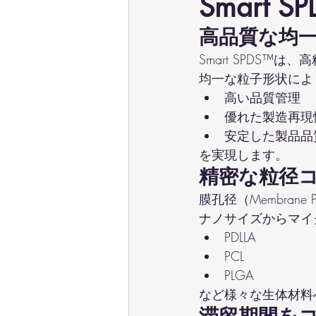
Smart
高品質な均
Smart SPDS
均一な粒子形状によ
高い品質管理
優れた製造再現
安定した製品品
を実現します。
精密な粒径
膜孔径（Membran
ナノサイズからマイ
PDLLA
PCL
PLGA
など様々な生体材料
滞留期間を