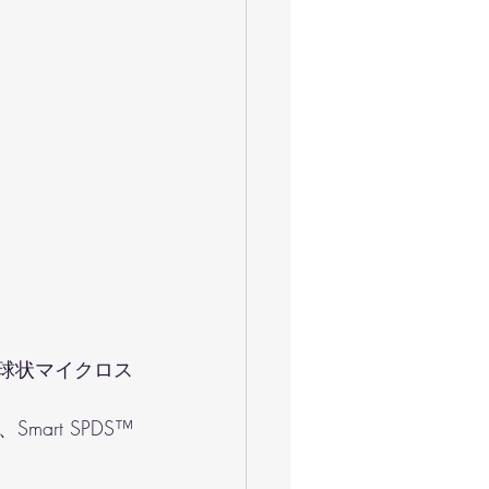
な球状マイクロス
rt SPDS™