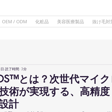
OEM / ODM
化粧品
美容医療製品
抜け毛対
3日
読了時間: 3分
 SPDS™とは？次世代マイ
技術が実現する、高精度
設計