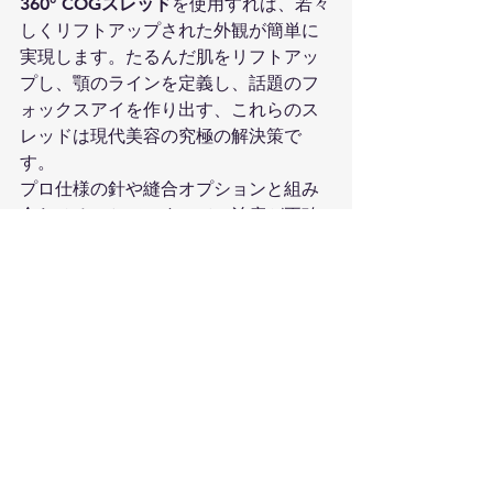
360° COGスレッド
を使用すれば、若々
しくリフトアップされた外観が簡単に
実現します。たるんだ肌をリフトアッ
プし、顎のラインを定義し、話題のフ
ォックスアイを作り出す、これらのス
レッドは現代美容の究極の解決策で
す。
プロ仕様の針や縫合オプションと組み
合わせることで、すべての治療が正確
性、安全性、期待以上の結果を提供し
ます。
360° COGスレッド
と先進的な針技術の
組み合わせは、美容業界に革命をもた
らしています。輪郭を整え、リフトア
ップし、美しさを高めるこれらのツー
ルは、専門家がエレガントで長持ちす
る結果を提供するための基盤となりま
す。