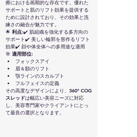
療における画期的な存在です。優れた
サポートと肌のリフト効果を提供する
ために設計されており、その効果と洗
練さの融合が魅力です。
🌟 
利点
:✔️ 肌組織を強化する多方向の
サポート✔️ 美しい輪郭を形作るリフト
効果✔️ 顔や体全体への多用途な適用
🎯 
適用部位
:
フォックスアイ
眉＆額のリフト
顎ラインのスカルプト
フルフェイスの定義
その高度なデザインにより、
360° COG
スレッド
は幅広い美容ニーズに対応
し、美容専門家やクライアントにとっ
て最良の選択となります。