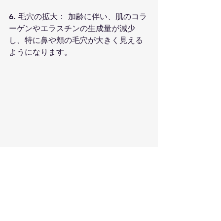
6. 毛穴の拡大： 加齢に伴い、肌のコラ
ーゲンやエラスチンの生成量が減少
し、特に鼻や頬の毛穴が大きく見える
ようになります。
このような肌の悩みはイライラするか
もしれませんが、それを予防したり、
最小限に抑えるためにできることがあ
ります。日焼け止めを毎日塗る、水分