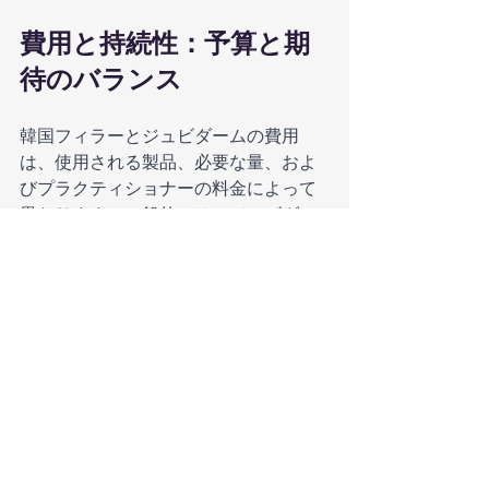
費用と持続性：予算と期
待のバランス
韓国フィラーとジュビダームの費用
は、使用される製品、必要な量、およ
びプラクティショナーの料金によって
異なります。一般的には、ジュビダー
ムはブランドの認知度とより持続性の
ある結果のためにやや高価になる可能
性があります。費用を考慮する際に
は、結果の持続性も重要です。韓国フ
ィラーは通常、6〜18ヶ月持続します
が、ジュビダームは一部のケースでは
最大2年持続することがあります。これ
らの選択肢の間で選択することは、効
果がどれくらい持続するかに対する期
待と予算をバランスさせることがある