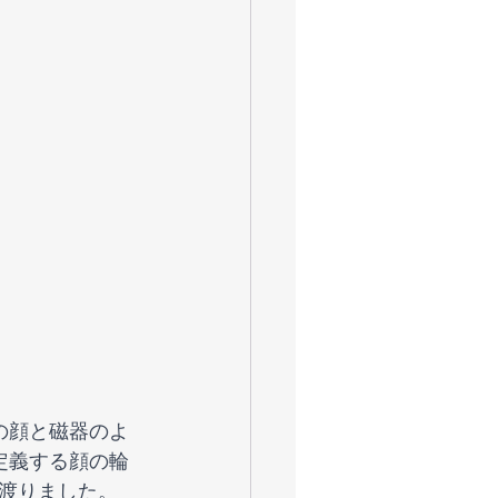
 
の顔と磁器のよ
定義する顔の輪
渡りました。