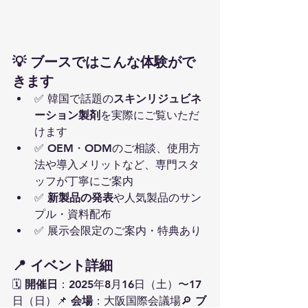
💡 ブースではこんな体験がで
きます
✅ 韓国で話題の
スキンリジュビネ
ーション製剤
を実際にご覧いただ
けます
✅ OEM・ODMのご相談、使用方
法や導入メリットなど、専門スタ
ッフが丁寧にご案内
✅ 
新製品の発表
や人気製品のサン
プル・資料配布
✅ 展示会限定のご案内・特典あり
📍 イベント詳細
🗓 
開催日
：2025年8月16日（土）〜17
日（日）📌 
会場
：大阪国際会議場🔎 
ブ