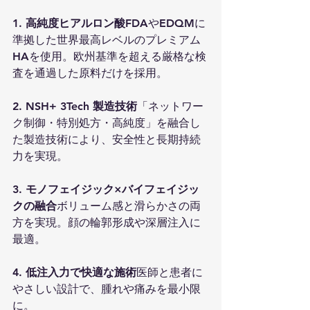
1. 高純度ヒアルロン酸
FDAやEDQMに
準拠した世界最高レベルのプレミアム
HAを使用。欧州基準を超える厳格な検
査を通過した原料だけを採用。
2. NSH+ 3Tech 製造技術
「ネットワー
ク制御・特別処方・高純度」を融合し
た製造技術により、安全性と長期持続
力を実現。
3. モノフェイジック×バイフェイジッ
クの融合
ボリューム感と滑らかさの両
方を実現。顔の輪郭形成や深層注入に
最適。
4. 低注入力で快適な施術
医師と患者に
やさしい設計で、腫れや痛みを最小限
に。