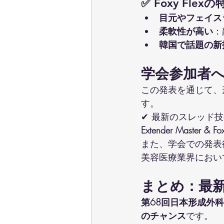
✅ Foxy Flexの
目元やフェイス
柔軟性が高い
：
韓国で話題の新
学会参加者
この発表を通じて、
す。
✔ 最新のスレッド
Extender Master &
また、学会での発表
美容医療業界におい
まとめ：最
第68回日本形成外
のチャンス
です。