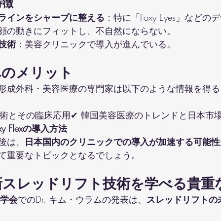
特徴
ラインをシャープに整える
：特に「Foxy Eyes」など
顔の動きにフィットし、不自然にならない。
技術
：美容クリニックで導入が進んでいる。
へのメリット
形成外科・美容医療の専門家は以下のような情報を得る
技術とその臨床応用✔ 韓国美容医療のトレンドと日本市場
 Foxy Flexの導入方法
後は、
日本国内のクリニックでの導入が加速する可能性
て重要なトピックとなるでしょう。
新スレッドリフト技術を学べる貴重
科学会
でのDr. キム・ウラムの発表は、
スレッドリフトの