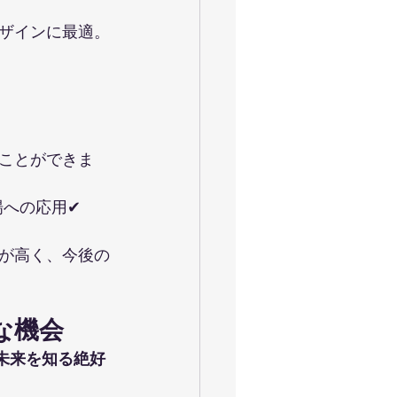
のデザインに最適。
ことができま
への応用✔ 
が高く、今後の
な機会
未来を知る絶好