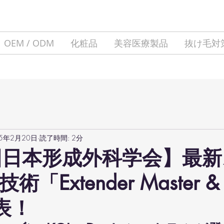
OEM / ODM
化粧品
美容医療製品
抜け毛対
25年2月20日
読了時間: 2分
回日本形成外科学会】最
「Extender Master & 
発表！